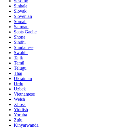
Sesotho
Sinhala
Slovak
Slovenian
Somali
Samoan
Scots Gaelic
Shona
Sindhi
Sundanese
Swahili
Tajik
Tamil
Telugu
Thai
Ukrainian
Urdu
Uzbek
Vietnamese
Welsh
Xhosa
Yiddish
Yoruba
Zulu
Kinyarwanda