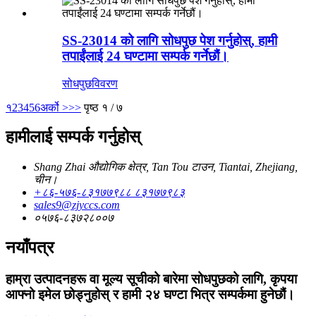
SS-23014 को लागि सोधपुछ पेश गर्नुहोस्, हामी
तपाईंलाई 24 घण्टामा सम्पर्क गर्नेछौं।
सोधपुछ
विवरण
१
2
3
4
5
6
अर्को >
>>
पृष्ठ १ / ७
हामीलाई सम्पर्क गर्नुहोस्
Shang Zhai औद्योगिक क्षेत्र, Tan Tou टाउन, Tiantai, Zhejiang,
चीन।
+८६-५७६-८३१७७९८८ ८३१७७९८३
sales9@zjyccs.com
०५७६-८३७२८००७
नयाँपत्र
हाम्रा उत्पादनहरू वा मूल्य सूचीको बारेमा सोधपुछको लागि, कृपया
आफ्नो इमेल छोड्नुहोस् र हामी २४ घण्टा भित्र सम्पर्कमा हुनेछौं।