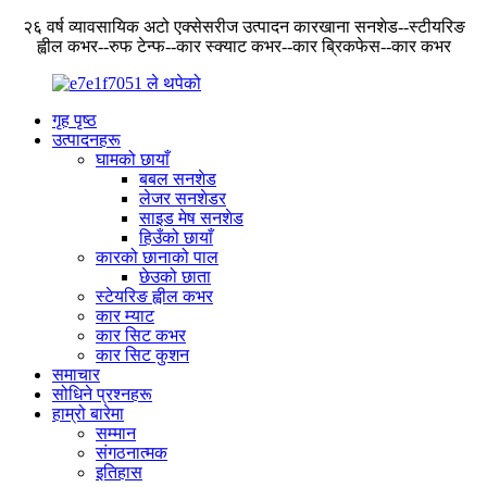
२६ वर्ष व्यावसायिक अटो एक्सेसरीज उत्पादन कारखाना सनशेड--स्टीयरिङ
ह्वील कभर--रुफ टेन्फ--कार स्क्याट कभर--कार ब्रिकफेस--कार कभर
गृह पृष्ठ
उत्पादनहरू
घामको छायाँ
बबल सनशेड
लेजर सनशेडर
साइड मेष सनशेड
हिउँको छायाँ
कारको छानाको पाल
छेउको छाता
स्टेयरिङ ह्वील कभर
कार म्याट
कार सिट कभर
कार सिट कुशन
समाचार
सोधिने प्रश्नहरू
हाम्रो बारेमा
सम्मान
संगठनात्मक
इतिहास