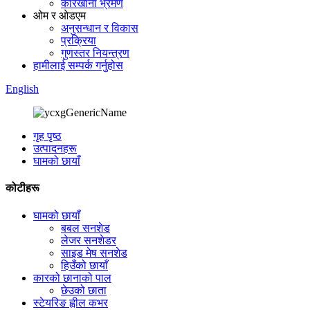
कारखाना भ्रमण
ओम र ओडएम
अनुसन्धान र विकास
प्रक्रिया
गुणस्तर नियन्त्रण
हामीलाई सम्पर्क गर्नुहोस
English
गृह पृष्ठ
उत्पादनहरू
घामको छायाँ
कोटीहरू
घामको छायाँ
बबल सनशेड
लेजर सनशेडर
साइड मेष सनशेड
हिउँको छायाँ
कारको छानाको पाल
छेउको छाता
स्टेयरिङ ह्वील कभर