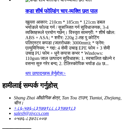
कडा शीर्ष फोल्डिंग चार-व्यक्ति छत पाल
खुल्ला आकार: 210cm * 185cm * 121cm डबल
भर्याङले फोल्ड गर्न / सुसज्जित गर्न सुविधाजनक, 3-4
व्यक्तिहरूले प्रयोग गर्छन्। विस्तृत सामग्री: * शीर्ष खोल:
ABS + ASA; * शरीर: 220g 2-तह पु कोटिंग
पलिएस्टर कपडा (जलरोधक: 3000mm); * फ्रेम:
एल्युमिनियम; * गद्दा: 4 सेमी उचाइ EPE फोम + 3 सेमी
उचाइ PU फोम + धुने कपास कभर * Windows:
110gsm जाल उत्पादन सुविधाहरू: 1. स्वचालित खोल्ने र
वसन्त सुरु गरेर बन्द; 2. टेलिस्कोपिक भर्याङ dir छ...
थप उत्पादनहरू हेर्नुहोस्
>
हामीलाई सम्पर्क गर्नुहोस्
Shang Zhai औद्योगिक क्षेत्र, Tan Tou टाउन, Tiantai, Zhejiang,
चीन।
+८६-५७६-८३१७७९८८ ८३१७७९८३
sales9@zjyccs.com
०५७६-८३७२८००७