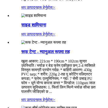
थप उत्पादनहरू हेर्नुहोस्
>
साइड शामियाना
थप उत्पादनहरू हेर्नुहोस्
>
रूफ टेन्ट - म्यानुअल रूपमा तह
खुला आकार: 221cm * 190cm * 102cm सुन्दर
उपस्थिति / भर्याङ र बेड फ्रेम एकीकृत छन् 2-4 व्यक्तिले
विस्तृत सामग्री प्रयोग गर्दछ: * बाहिरी आवरण: 430g
PVC tarp; * शरीर: 220g 2-तह पु कोटिंग पलिएस्टर
कपडा; * फ्रेम: एल्युमिनियम; * गद्दा: 7 सेमी उचाइ PU
फोम + धुने योग्य कपास कभर * विन्डोज: 110gsm जाल
उत्पादन सुविधाहरू: 1. फिर्ता लिन मिल्ने भर्याङ सीधा छत
पालसँग जोडिएको छ ...
थप उत्पादनहरू हेर्नुहोस्
>