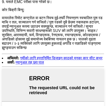
9. यसले EMC परीक्षा पास गरेको छ।
कोर बिक्री बिन्दु:
वायरलेस रिमोट कन्ट्रोल वा बटन स्विच दुई-तर्फी नियन्त्रण स्वचालित पुश रड
माथि र तल, सञ्चालन गर्न सजिलो / पुश रडको दुबै छेउमा स्क्रूहरू हटाउन,
तपाईं म्यानुअल रूपमा उठाउन सक्नुहुन्छ, सञ्चालन गर्न सजिलो / सुन्दर
उपस्थिति, विभिन्न सवारी साधनहरूको SUV को लागि उपयुक्त। साइज /
सुरक्षित, आरामदायी, फर्म, विन्डप्रूफ, रेनप्रूफ, स्यान्डप्रूफ, कोल्डप्रूफ /
अगाडिको ढोकामा दुई समायोज्य वेबबिंगमा नायलन हुक छ। पालको दृढता
बढाउन / २-३ व्यक्तिको लागि उपयुक्त हुकलाई अगाडि र पछाडिको पाङ्ग्रामा
झुण्ड्याउन सकिन्छ
अघिल्लो:
गर्मीको लागि हस्तनिर्मित डिजाइन काठको मनका कार सीट कभर
अर्को:
म्यानुअल तह छत पाल